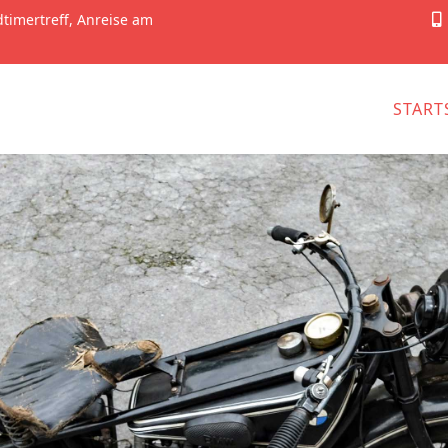
dtimertreff, Anreise am
START